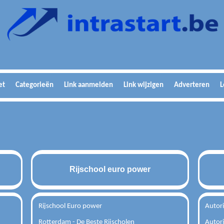
et
Categorieën
Link aanmelden
Link wijzigen
Adverteren
L
Rijschool euro power
Rijschool Euro power
Autori
Rotterdam - De Beste Rijscholen
Autor