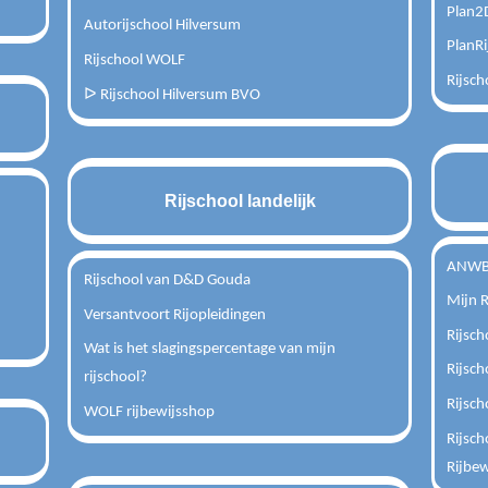
Plan2D
Autorijschool Hilversum
PlanRi
Rijschool WOLF
Rijsch
ᐅ Rijschool Hilversum BVO
Rijschool landelijk
ANWB 
Rijschool van D&D Gouda
Mijn R
Versantvoort Rijopleidingen
Rijsch
Wat is het slagingspercentage van mijn
Rijsch
rijschool?
Rijsch
WOLF rijbewijsshop
Rijsch
Rijbew